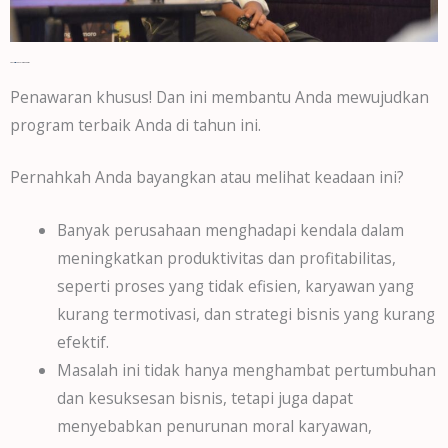
Bagaimana MPP dan
Coach Wang
Membantu Mewujudkan Program Anda dengan Penawaran Khusus kami?
Penawaran khusus! Dan ini membantu Anda mewujudkan
program terbaik Anda di tahun ini.
Pernahkah Anda bayangkan atau melihat keadaan ini?
Banyak perusahaan menghadapi kendala dalam
meningkatkan produktivitas dan profitabilitas,
seperti proses yang tidak efisien, karyawan yang
kurang termotivasi, dan strategi bisnis yang kurang
efektif.
Masalah ini tidak hanya menghambat pertumbuhan
dan kesuksesan bisnis, tetapi juga dapat
menyebabkan penurunan moral karyawan,