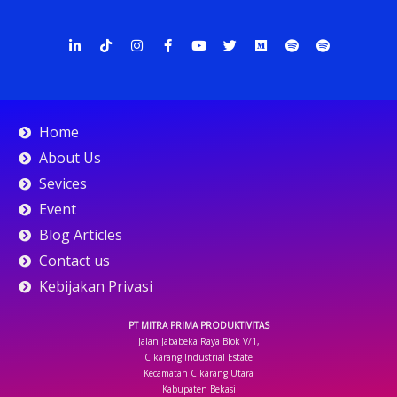
L
T
I
F
Y
T
M
S
S
i
i
n
a
o
w
e
p
p
n
k
s
c
u
i
d
o
o
k
t
t
e
t
t
i
t
t
e
o
a
b
u
t
u
i
i
d
k
g
o
b
e
m
f
f
i
r
o
e
r
y
y
n
a
k
Home
-
m
-
i
f
About Us
n
Sevices
Event
Blog Articles
Contact us
Kebijakan Privasi
PT MITRA PRIMA PRODUKTIVITAS
Jalan Jababeka Raya Blok V/1,
Cikarang Industrial Estate
Kecamatan Cikarang Utara
Kabupaten Bekasi