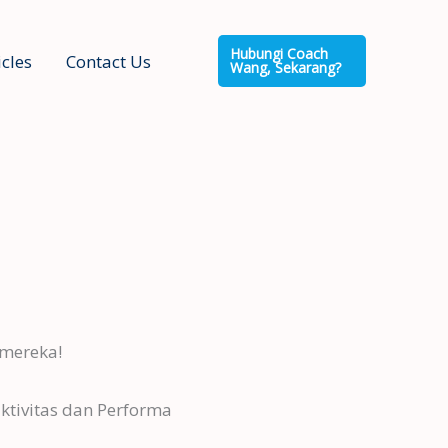
Hubungi Coach
icles
Contact Us
Wang, Sekarang?
 mereka!
tivitas dan Performa