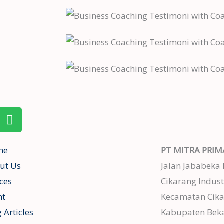
S
p
o
t
me
PT MITRA PRIM
i
ut Us
Jalan Jababeka 
f
ices
Cikarang Indust
y
nt
Kecamatan Cika
 Articles
Kabupaten Beka