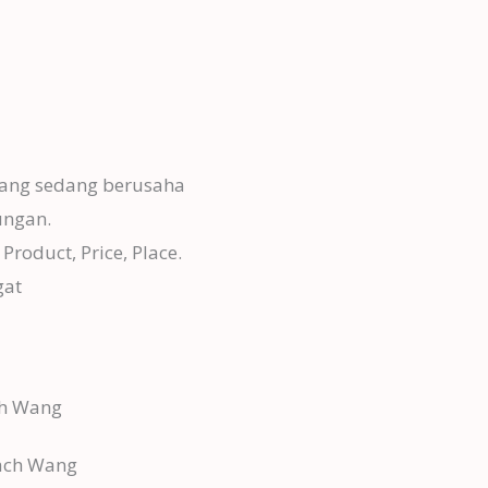
 yang sedang berusaha
ungan.
roduct, Price, Place.
gat