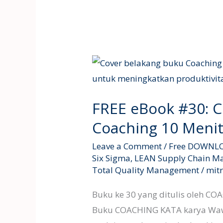
FREE
eBook
#30:
FREE eBook #30: C
Coaching
Coaching 10 Meni
Kata,
Quick
Leave a Comment
/
Free DOWNL
Coaching
Six Sigma
,
LEAN Supply Chain 
Total Quality Management
/
mit
10
Menit
Buku ke 30 yang ditulis oleh 
Genba
Buku COACHING KATA karya Wa