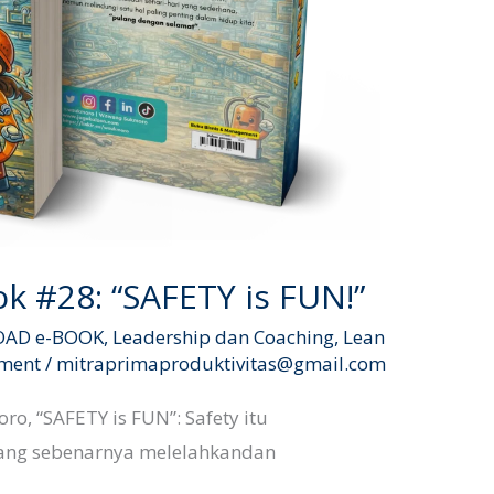
k #28: “SAFETY is FUN!”
OAD e-BOOK
,
Leadership dan Coaching
,
Lean
ement
/
mitraprimaproduktivitas@gmail.com
, “SAFETY is FUN”: Safety itu
ang sebenarnya melelahkandan