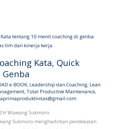
oaching Kata, Quick
t Genba
OAD e-BOOK
,
Leadership dan Coaching
,
Lean
Management
,
Total Productive Maintenance
,
raprimaproduktivitas@gmail.com
COACH Wawang Sukmoro.
wang Sukmoro menghadirkan pendekatan