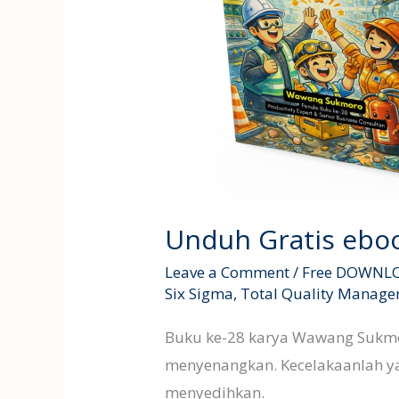
Unduh Gratis eboo
Leave a Comment
/
Free DOWNL
Six Sigma
,
Total Quality Manag
Buku ke-28 karya Wawang Sukmoro
menyenangkan. Kecelakaanlah y
menyedihkan.