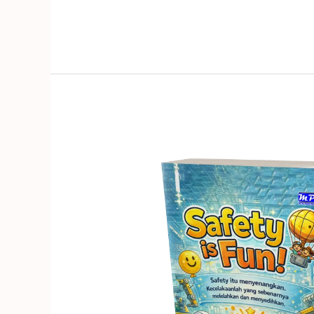
Unduh
Gratis
ebook
#28:
“SAFETY
is
FUN!”