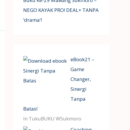
Buku Ke-29 Wawang Sukmoro –
NEGO KAYAK PRO! DEAL+ TANPA
‘drama’!
eBook21 –
Game
Changer,
Sinergi
Tanpa
Batas!
In TukuBUKU WSukmoro
Coaching