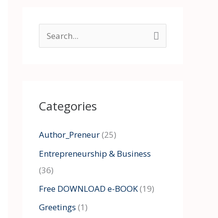
S
e
a
r
Categories
c
h
Author_Preneur
(25)
f
Entrepreneurship & Business
o
(36)
r
:
Free DOWNLOAD e-BOOK
(19)
Greetings
(1)