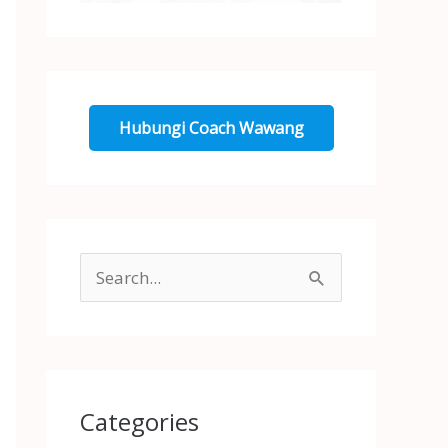
Hubungi Coach Wawang
S
e
a
r
Categories
c