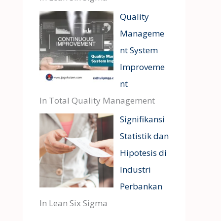
Quality
Manageme
nt System
Improveme
nt
In Total Quality Management
Signifikansi
Statistik dan
Hipotesis di
Industri
Perbankan
In Lean Six Sigma