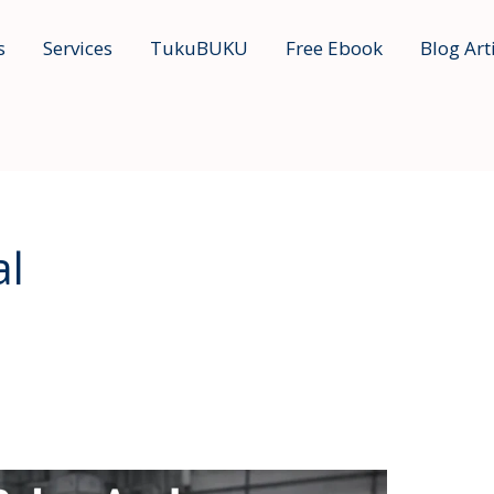
s
Services
TukuBUKU
Free Ebook
Blog Art
al