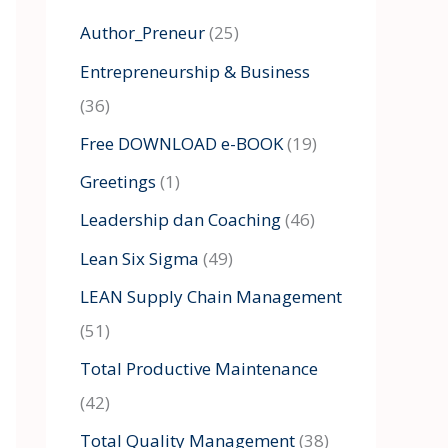
h
Author_Preneur
(25)
f
Entrepreneurship & Business
o
(36)
r
:
Free DOWNLOAD e-BOOK
(19)
Greetings
(1)
Leadership dan Coaching
(46)
Lean Six Sigma
(49)
LEAN Supply Chain Management
(51)
Total Productive Maintenance
(42)
Total Quality Management
(38)