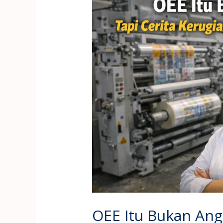
Itu
Bukan
Angka,
Tapi
Cerita
Kerugian
yang
Bisa
Dipulihkan
OEE Itu Bukan Angk