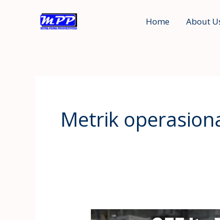
Skip
Home
About U
to
content
Metrik operasion
OEE