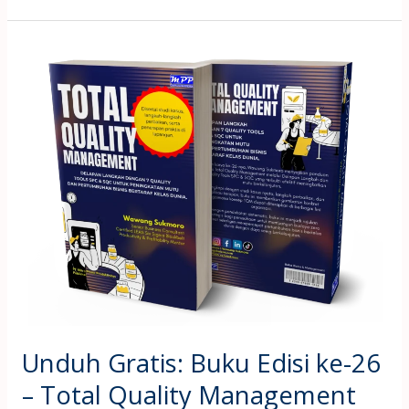
Unduh
Gratis:
Buku
Edisi
ke-
26
–
Total
Quality
Management
with
SPC
Unduh Gratis: Buku Edisi ke-26
&
SQC
– Total Quality Management