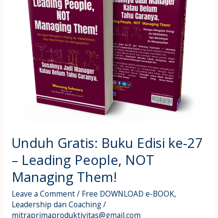
Buku
Edisi
ke-
27
–
Leading
People,
NOT
Managing
Them!
Unduh Gratis: Buku Edisi ke-27
– Leading People, NOT
Managing Them!
Leave a Comment
/
Free DOWNLOAD e-BOOK
,
Leadership dan Coaching
/
mitraprimaproduktivitas@gmail.com