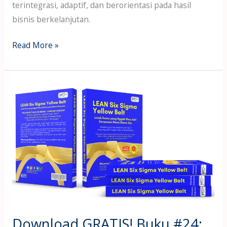
terintegrasi, adaptif, dan berorientasi pada hasil
bisnis berkelanjutan.
Read More »
Download
GRATIS!
Buku
#24:
Yellow
Belt
Lean
Six
Sigma
Download GRATIS! Buku #24: