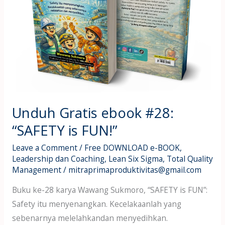
is
FUN!”
Unduh Gratis ebook #28:
“SAFETY is FUN!”
Leave a Comment
/
Free DOWNLOAD e-BOOK
,
Leadership dan Coaching
,
Lean Six Sigma
,
Total Quality
Management
/
mitraprimaproduktivitas@gmail.com
Buku ke-28 karya Wawang Sukmoro, “SAFETY is FUN”:
Safety itu menyenangkan. Kecelakaanlah yang
sebenarnya melelahkandan menyedihkan.