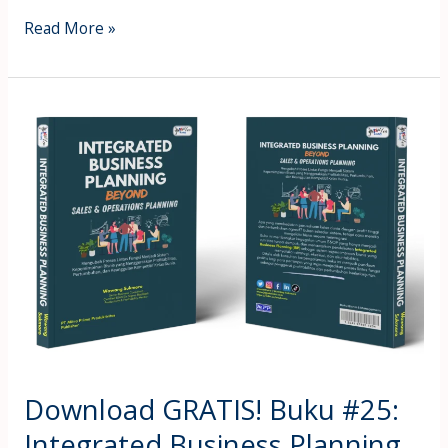
Read More »
Download
GRATIS!
Buku
#25:
Integrated
Business
Planning
BEYOND
S&OP
Meeting
Download GRATIS! Buku #25:
Integrated Business Planning