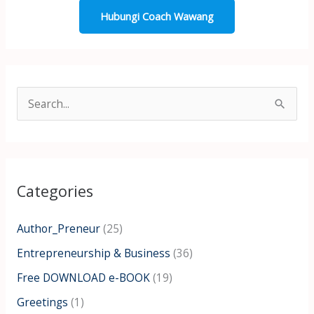
Hubungi Coach Wawang
S
e
a
r
Categories
c
h
Author_Preneur
(25)
f
Entrepreneurship & Business
(36)
o
Free DOWNLOAD e-BOOK
(19)
r
:
Greetings
(1)