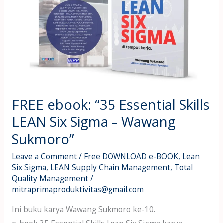
Skills
LEAN
Six
Sigma
–
Wawang
Sukmoro”
FREE ebook: “35 Essential Skills
LEAN Six Sigma – Wawang
Sukmoro”
Leave a Comment
/
Free DOWNLOAD e-BOOK
,
Lean
Six Sigma
,
LEAN Supply Chain Management
,
Total
Quality Management
/
mitraprimaproduktivitas@gmail.com
Ini buku karya Wawang Sukmoro ke-10.