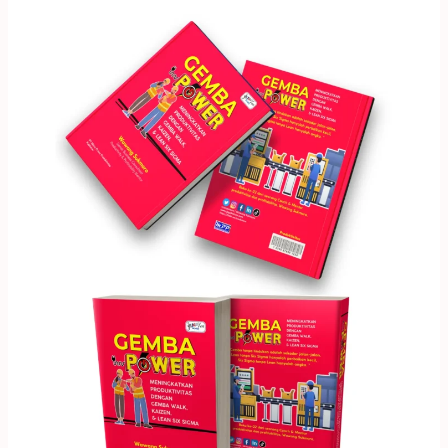
FREE!
eBook22
–
GEMBA
Power