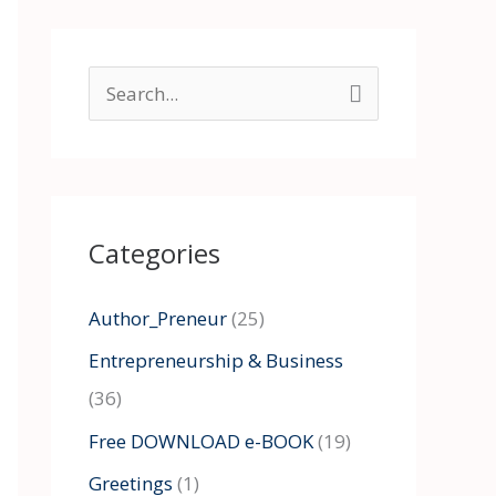
S
e
a
r
Categories
c
h
Author_Preneur
(25)
f
Entrepreneurship & Business
o
(36)
r
:
Free DOWNLOAD e-BOOK
(19)
Greetings
(1)