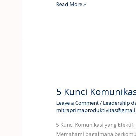
Read More »
5
Kunci
5 Kunci Komunikasi
Komunikasi
yang
Leave a Comment
/
Leadership d
mitraprimaproduktivitas@gmai
Efektif
5 Kunci Komunikasi yang Efektif,
Memahami bagaimana berkomuni