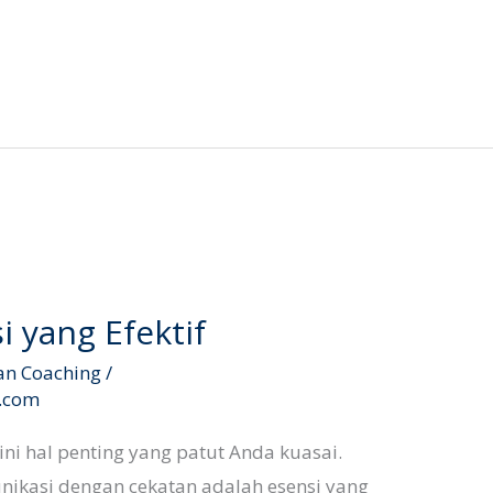
 yang Efektif
an Coaching
/
l.com
 ini hal penting yang patut Anda kuasai.
kasi dengan cekatan adalah esensi yang