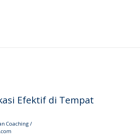
asi Efektif di Tempat
an Coaching
/
l.com