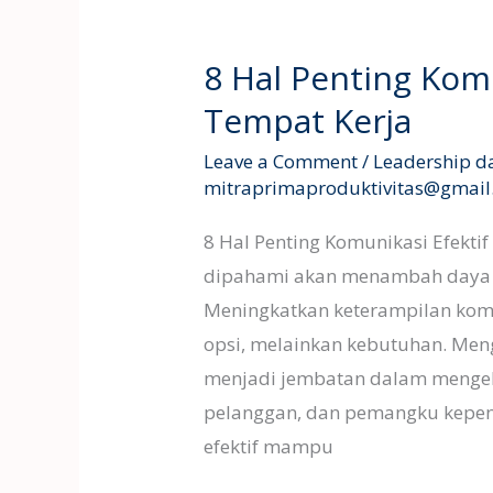
8
Hal
8 Hal Penting Komu
Penting
Tempat Kerja
Komunikasi
Efektif
Leave a Comment
/
Leadership d
di
mitraprimaproduktivitas@gmai
Tempat
8 Hal Penting Komunikasi Efektif 
Kerja
dipahami akan menambah daya h
Meningkatkan keterampilan komu
opsi, melainkan kebutuhan. Men
menjadi jembatan dalam mengel
pelanggan, dan pemangku kepenti
efektif mampu