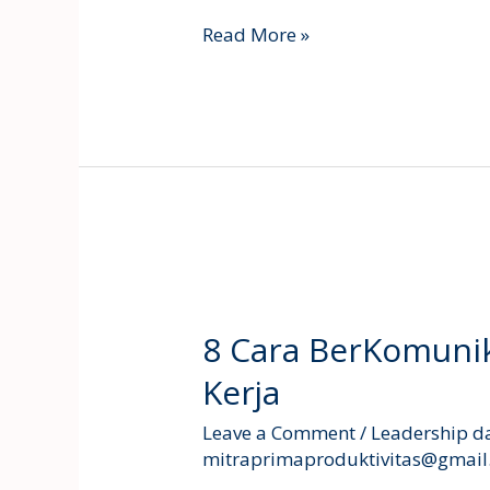
Read More »
8
Cara
8 Cara BerKomunik
BerKomunikasi
Kerja
Efektif
di
Leave a Comment
/
Leadership d
Tempat
mitraprimaproduktivitas@gmai
Kerja