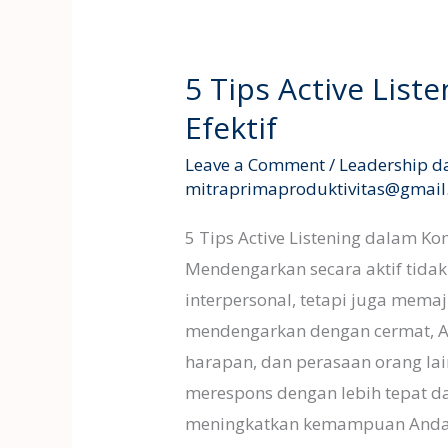
5
Tips
5 Tips Active Lis
Active
Efektif
Listening
dalam
Leave a Comment
/
Leadership d
Komunikasi
mitraprimaproduktivitas@gmai
Efektif
5 Tips Active Listening dalam Komu
Mendengarkan secara aktif tid
interpersonal, tetapi juga mema
mendengarkan dengan cermat, 
harapan, dan perasaan orang la
merespons dengan lebih tepat dan 
meningkatkan kemampuan Anda