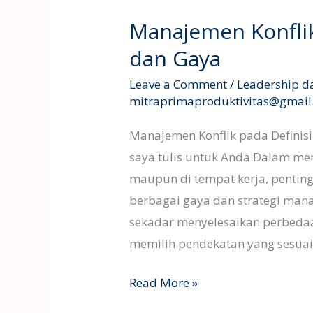
Konflik
Manajemen Konflik 
pada
dan Gaya
Definisi
Strategi
Leave a Comment
/
Leadership d
dan
mitraprimaproduktivitas@gmai
Gaya
Manajemen Konflik pada Definisi 
saya tulis untuk Anda.Dalam men
maupun di tempat kerja, penti
berbagai gaya dan strategi man
sekadar menyelesaikan perbedaan
memilih pendekatan yang sesuai
Read More »