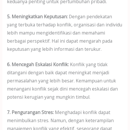
keduanya penting untuk pertumbuhan pribadi.
5. Meningkatkan Keputusan:
Dengan pendekatan
yang terbuka terhadap konflik, organisasi dan individu
lebih mampu mengidentifikasi dan memahami
berbagai perspektif. Hal ini dapat mengarah pada
keputusan yang lebih informasi dan terukur.
6. Mencegah Eskalasi Konflik:
Konflik yang tidak
ditangani dengan baik dapat meningkat menjadi
permasalahan yang lebih besar. Kemampuan untuk
menangani konflik sejak dini mencegah eskalasi dan
potensi kerugian yang mungkin timbul.
7. Pengurangan Stres:
Menghadapi konflik dapat
menimbulkan stres. Namun, dengan keterampilan
manajemen konflik yang efektif, seseorang dapat