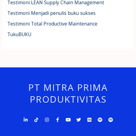
Testimoni LEAN Supply Chain Management
Testimoni Menjadi penulis buku sukses
Testimoni Total Productive Maintenance
TukuBUKU
PT MITRA PRIMA
PRODUKTIVITAS
L
T
I
F
Y
T
M
S
S
i
i
n
a
o
w
e
p
p
n
k
s
c
u
i
d
o
o
k
t
t
e
t
t
i
t
t
e
o
a
b
u
t
u
i
i