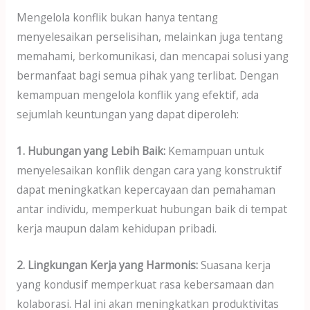
Mengelola konflik bukan hanya tentang
menyelesaikan perselisihan, melainkan juga tentang
memahami, berkomunikasi, dan mencapai solusi yang
bermanfaat bagi semua pihak yang terlibat. Dengan
kemampuan mengelola konflik yang efektif, ada
sejumlah keuntungan yang dapat diperoleh:
1. Hubungan yang Lebih Baik:
Kemampuan untuk
menyelesaikan konflik dengan cara yang konstruktif
dapat meningkatkan kepercayaan dan pemahaman
antar individu, memperkuat hubungan baik di tempat
kerja maupun dalam kehidupan pribadi.
2. Lingkungan Kerja yang Harmonis:
Suasana kerja
yang kondusif memperkuat rasa kebersamaan dan
kolaborasi. Hal ini akan meningkatkan produktivitas