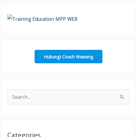
Hubungi Coach Wawang
S
e
a
r
Categories
c