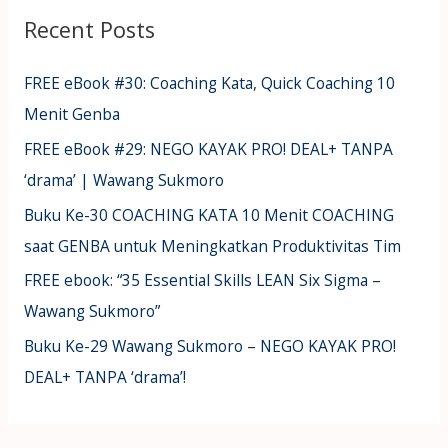
Recent Posts
FREE eBook #30: Coaching Kata, Quick Coaching 10
Menit Genba
FREE eBook #29: NEGO KAYAK PRO! DEAL+ TANPA
‘drama’ | Wawang Sukmoro
Buku Ke-30 COACHING KATA 10 Menit COACHING
saat GENBA untuk Meningkatkan Produktivitas Tim
FREE ebook: “35 Essential Skills LEAN Six Sigma –
Wawang Sukmoro”
Buku Ke-29 Wawang Sukmoro – NEGO KAYAK PRO!
DEAL+ TANPA ‘drama’!