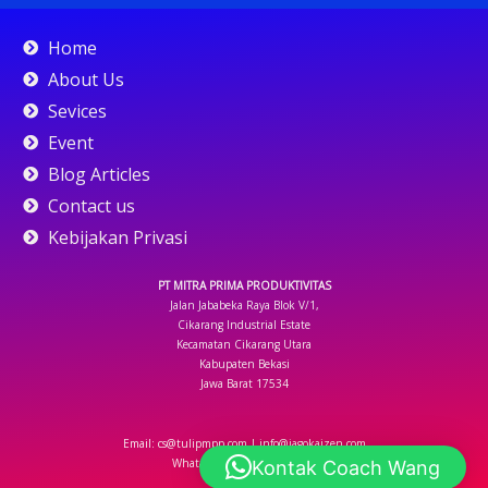
d
k
g
o
b
e
m
f
f
i
r
o
e
r
y
y
n
a
k
Home
-
m
-
i
f
About Us
n
Sevices
Event
Blog Articles
Contact us
Kebijakan Privasi
PT MITRA PRIMA PRODUKTIVITAS
Jalan Jababeka Raya Blok V/1,
Cikarang Industrial Estate
Kecamatan Cikarang Utara
Kabupaten Bekasi
Jawa Barat 17534
Email: cs@tulipmpp.com | info@jagokaizen.com
Whatapps: +62 816 729 301
Kontak Coach Wang