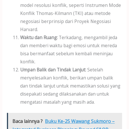
model resolusi konflik, seperti Instrumen Mode
Konflik Thomas-Kilmann (TKI) atau metode
negosiasi berprinsip dari Proyek Negosiasi
Harvard.
Waktu dan Ruang:
Terkadang, mengambil jeda
dan memberi waktu bagi emosi untuk mereda
bisa bermanfaat sebelum kembali meninjau
konflik.
Umpan Balik dan Tindak Lanjut:
Setelah
menyelesaikan konflik, berikan umpan balik
dan tindak lanjut untuk memastikan solusi yang
disepakati sedang dilaksanakan dan untuk
mengatasi masalah yang masih ada.
Baca lainnya ?
Buku Ke-25 Wawang Sukmoro –