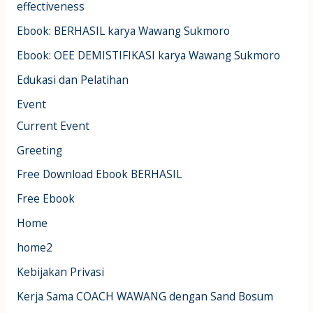
effectiveness
Ebook: BERHASIL karya Wawang Sukmoro
Ebook: OEE DEMISTIFIKASI karya Wawang Sukmoro
Edukasi dan Pelatihan
Event
Current Event
Greeting
Free Download Ebook BERHASIL
Free Ebook
Home
home2
Kebijakan Privasi
Kerja Sama COACH WAWANG dengan Sand Bosum