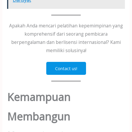
Apakah Anda mencari pelatihan kepemimpinan yang
komprehensif dari seorang pembicara
berpengalaman dan berlisensi internasional? Kami
memiliki solusinya!
Contact us!
Kemampuan
Membangun