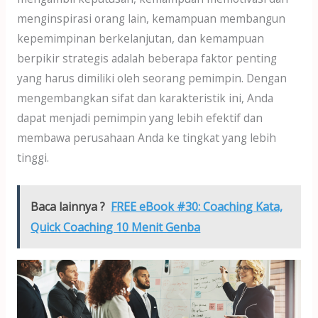
menginspirasi orang lain, kemampuan membangun
kepemimpinan berkelanjutan, dan kemampuan
berpikir strategis adalah beberapa faktor penting
yang harus dimiliki oleh seorang pemimpin. Dengan
mengembangkan sifat dan karakteristik ini, Anda
dapat menjadi pemimpin yang lebih efektif dan
membawa perusahaan Anda ke tingkat yang lebih
tinggi.
Baca lainnya ?
FREE eBook #30: Coaching Kata,
Quick Coaching 10 Menit Genba