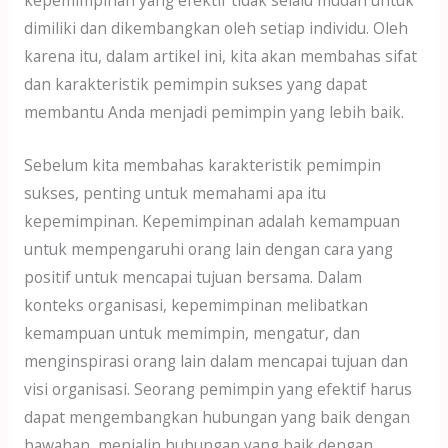
kepemimpinan yang efektif tidak selalu mudah untuk
dimiliki dan dikembangkan oleh setiap individu. Oleh
karena itu, dalam artikel ini, kita akan membahas sifat
dan karakteristik pemimpin sukses yang dapat
membantu Anda menjadi pemimpin yang lebih baik.
Sebelum kita membahas karakteristik pemimpin
sukses, penting untuk memahami apa itu
kepemimpinan. Kepemimpinan adalah kemampuan
untuk mempengaruhi orang lain dengan cara yang
positif untuk mencapai tujuan bersama. Dalam
konteks organisasi, kepemimpinan melibatkan
kemampuan untuk memimpin, mengatur, dan
menginspirasi orang lain dalam mencapai tujuan dan
visi organisasi. Seorang pemimpin yang efektif harus
dapat mengembangkan hubungan yang baik dengan
bawahan, menjalin hubungan yang baik dengan