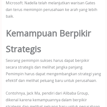
Microsoft. Nadella telah melanjutkan warisan Gates
dan terus memimpin perusahaan ke arah yang lebih
baik.
Kemampuan Berpikir
Strategis
Seorang pemimpin sukses harus dapat berpikir
secara strategis dan melihat jangka panjang.
Pemimpin harus dapat mengembangkan strategi yang
efektif dan melihat peluang baru untuk perusahaan.
Contohnya, Jack Ma, pendiri dari Alibaba Group,
dikenal karena kemampuannya dalam berpikir
strategis dan melihat peluang baru untuk perusahaan.