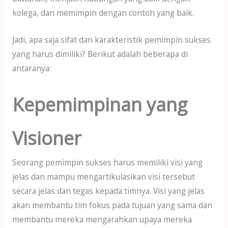
kolega, dan memimpin dengan contoh yang baik.
Jadi, apa saja sifat dan karakteristik pemimpin sukses
yang harus dimiliki? Berikut adalah beberapa di
antaranya:
Kepemimpinan yang
Visioner
Seorang pemimpin sukses harus memiliki visi yang
jelas dan mampu mengartikulasikan visi tersebut
secara jelas dan tegas kepada timnya. Visi yang jelas
akan membantu tim fokus pada tujuan yang sama dan
membantu mereka mengarahkan upaya mereka