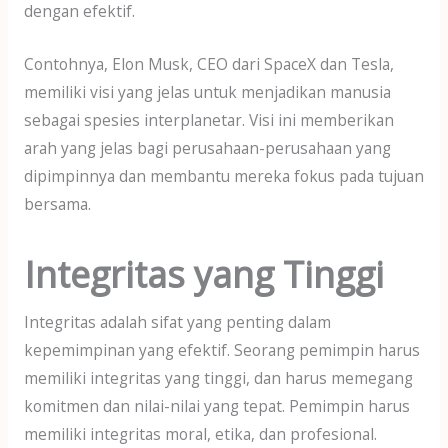
dengan efektif.
Contohnya, Elon Musk, CEO dari SpaceX dan Tesla,
memiliki visi yang jelas untuk menjadikan manusia
sebagai spesies interplanetar. Visi ini memberikan
arah yang jelas bagi perusahaan-perusahaan yang
dipimpinnya dan membantu mereka fokus pada tujuan
bersama.
Integritas yang Tinggi
Integritas adalah sifat yang penting dalam
kepemimpinan yang efektif. Seorang pemimpin harus
memiliki integritas yang tinggi, dan harus memegang
komitmen dan nilai-nilai yang tepat. Pemimpin harus
memiliki integritas moral, etika, dan profesional.