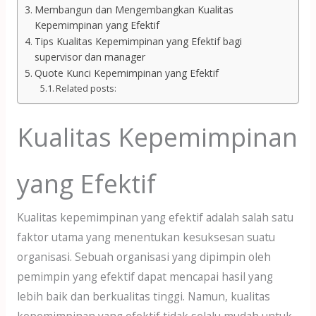
Membangun dan Mengembangkan Kualitas
Kepemimpinan yang Efektif
Tips Kualitas Kepemimpinan yang Efektif bagi
supervisor dan manager
Quote Kunci Kepemimpinan yang Efektif
Related posts:
Kualitas Kepemimpinan
yang Efektif
Kualitas kepemimpinan yang efektif adalah salah satu
faktor utama yang menentukan kesuksesan suatu
organisasi. Sebuah organisasi yang dipimpin oleh
pemimpin yang efektif dapat mencapai hasil yang
lebih baik dan berkualitas tinggi. Namun, kualitas