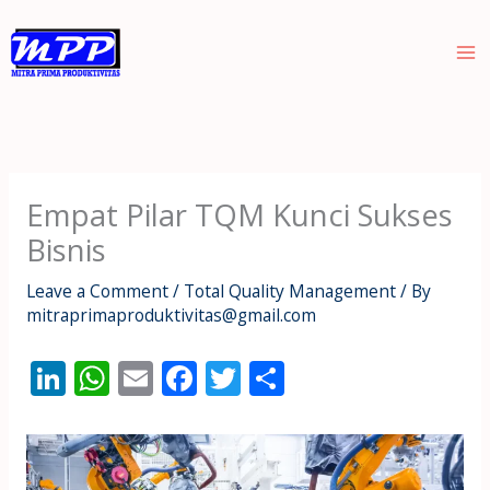
Skip
to
content
Empat Pilar TQM Kunci Sukses
Bisnis
Leave a Comment
/
Total Quality Management
/ By
mitraprimaproduktivitas@gmail.com
Li
W
E
F
T
S
n
h
m
ac
w
h
k
at
ai
e
itt
ar
e
s
l
b
er
e