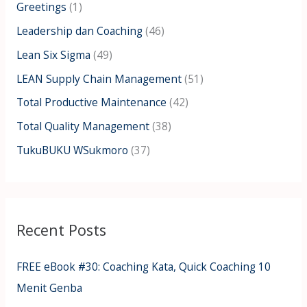
:
Greetings
(1)
Leadership dan Coaching
(46)
Lean Six Sigma
(49)
LEAN Supply Chain Management
(51)
Total Productive Maintenance
(42)
Total Quality Management
(38)
TukuBUKU WSukmoro
(37)
Recent Posts
FREE eBook #30: Coaching Kata, Quick Coaching 10
Menit Genba