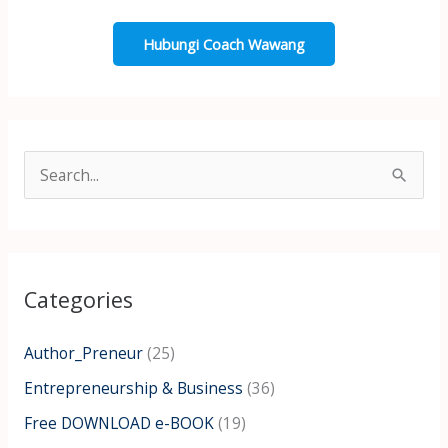
Hubungi Coach Wawang
S
e
a
r
Categories
c
h
Author_Preneur
(25)
f
Entrepreneurship & Business
(36)
o
Free DOWNLOAD e-BOOK
(19)
r