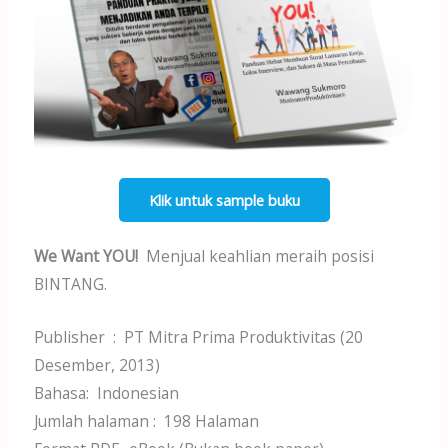
n
p
o
p
k
Klik untuk sample buku
We Want YOU!
Menjual keahlian meraih posisi
BINTANG.
Publisher ‏ : ‎ PT Mitra Prima Produktivitas (20
Desember, 2013)
Bahasa: ‎ Indonesian
Jumlah halaman‏ : ‎ 198 Halaman