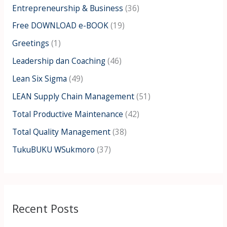
Entrepreneurship & Business
(36)
o
Free DOWNLOAD e-BOOK
(19)
r
:
Greetings
(1)
Leadership dan Coaching
(46)
Lean Six Sigma
(49)
LEAN Supply Chain Management
(51)
Total Productive Maintenance
(42)
Total Quality Management
(38)
TukuBUKU WSukmoro
(37)
Recent Posts