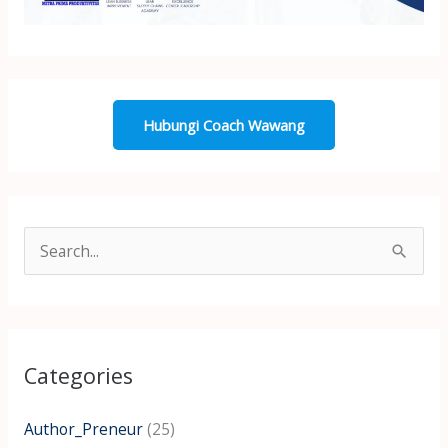
Hubungi Coach Wawang
S
e
a
r
Categories
c
h
Author_Preneur
(25)
f