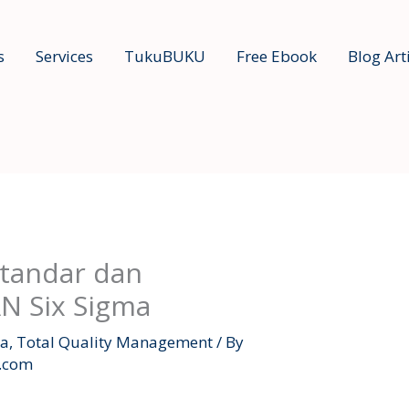
s
Services
TukuBUKU
Free Ebook
Blog Art
tandar dan
N Six Sigma
ma
,
Total Quality Management
/ By
l.com