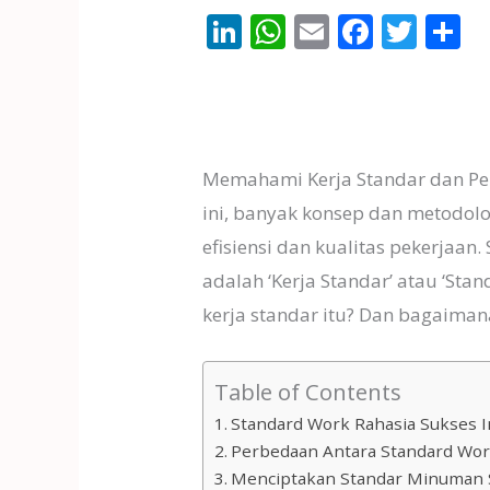
Li
W
E
F
T
S
n
h
m
ac
w
h
k
at
ai
e
itt
a
e
s
l
b
er
e
dI
A
o
Memahami Kerja Standar dan Pe
n
p
o
ini, banyak konsep dan metodol
p
k
efisiensi dan kualitas pekerjaan.
adalah ‘Kerja Standar’ atau ‘St
kerja standar itu? Dan bagaima
Table of Contents
Standard Work Rahasia Sukses I
Perbedaan Antara Standard Wor
Menciptakan Standar Minuman S