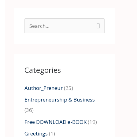
S
e
a
r
Categories
c
h
Author_Preneur
(25)
f
Entrepreneurship & Business
o
(36)
r
:
Free DOWNLOAD e-BOOK
(19)
Greetings
(1)