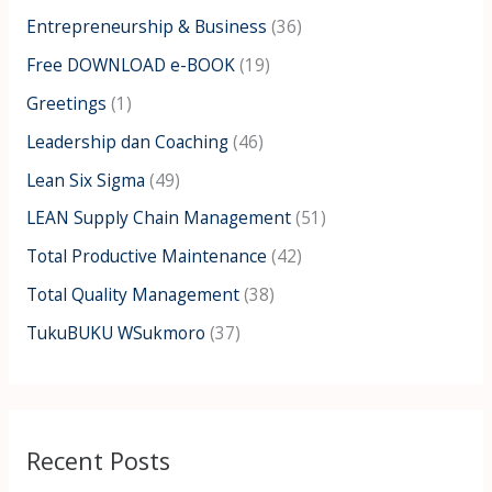
f
Entrepreneurship & Business
(36)
o
Free DOWNLOAD e-BOOK
(19)
r
:
Greetings
(1)
Leadership dan Coaching
(46)
Lean Six Sigma
(49)
LEAN Supply Chain Management
(51)
Total Productive Maintenance
(42)
Total Quality Management
(38)
TukuBUKU WSukmoro
(37)
Recent Posts