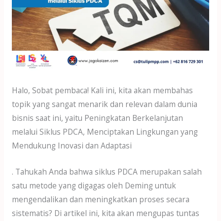
dI
A
o
n
p
o
p
k
Halo, Sobat pembaca! Kali ini, kita akan membahas
topik yang sangat menarik dan relevan dalam dunia
bisnis saat ini, yaitu Peningkatan Berkelanjutan
melalui Siklus PDCA, Menciptakan Lingkungan yang
Mendukung Inovasi dan Adaptasi
. Tahukah Anda bahwa siklus PDCA merupakan salah
satu metode yang digagas oleh Deming untuk
mengendalikan dan meningkatkan proses secara
sistematis? Di artikel ini, kita akan mengupas tuntas