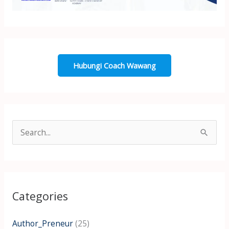
Hubungi Coach Wawang
S
e
a
r
Categories
c
h
Author_Preneur
(25)