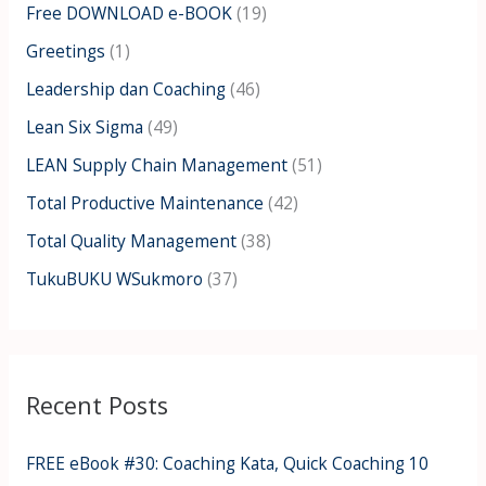
Free DOWNLOAD e-BOOK
(19)
r
:
Greetings
(1)
Leadership dan Coaching
(46)
Lean Six Sigma
(49)
LEAN Supply Chain Management
(51)
Total Productive Maintenance
(42)
Total Quality Management
(38)
TukuBUKU WSukmoro
(37)
Recent Posts
FREE eBook #30: Coaching Kata, Quick Coaching 10