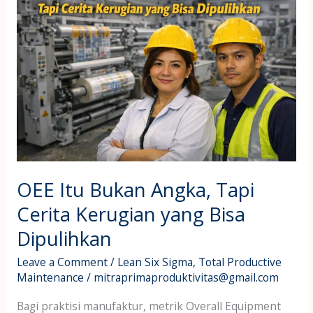
Itu
Bukan
Angka,
Tapi
Cerita
Kerugian
yang
Bisa
Dipulihkan
OEE Itu Bukan Angka, Tapi
Cerita Kerugian yang Bisa
Dipulihkan
Leave a Comment
/
Lean Six Sigma
,
Total Productive
Maintenance
/
mitraprimaproduktivitas@gmail.com
Bagi praktisi manufaktur, metrik Overall Equipment