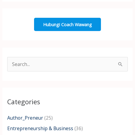
Hubungi Coach Wawang
S
e
a
r
Categories
c
h
Author_Preneur
(25)
f
Entrepreneurship & Business
(36)
o