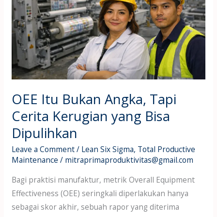
Tapi
Cerita
Kerugian
yang
Bisa
Dipulihkan
OEE Itu Bukan Angka, Tapi
Cerita Kerugian yang Bisa
Dipulihkan
Leave a Comment
/
Lean Six Sigma
,
Total Productive
Maintenance
/
mitraprimaproduktivitas@gmail.com
Bagi praktisi manufaktur, metrik Overall Equipment
Effectiveness (OEE) seringkali diperlakukan hanya
sebagai skor akhir, sebuah rapor yang diterima