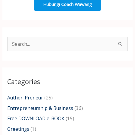
Hubungi Coach Wawang
S
e
a
r
Categories
c
h
Author_Preneur
(25)
f
Entrepreneurship & Business
(36)
o
Free DOWNLOAD e-BOOK
(19)
r
:
Greetings
(1)