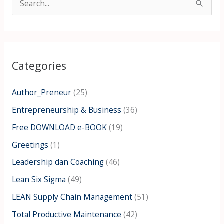
S
e
a
r
Categories
c
h
Author_Preneur
(25)
f
Entrepreneurship & Business
(36)
o
Free DOWNLOAD e-BOOK
(19)
r
:
Greetings
(1)
Leadership dan Coaching
(46)
Lean Six Sigma
(49)
LEAN Supply Chain Management
(51)
Total Productive Maintenance
(42)