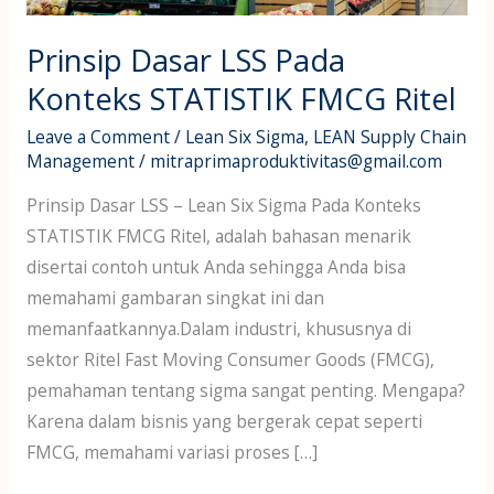
Konteks
Prinsip Dasar LSS Pada
STATISTIK
FMCG
Konteks STATISTIK FMCG Ritel
Ritel
Leave a Comment
/
Lean Six Sigma
,
LEAN Supply Chain
Management
/
mitraprimaproduktivitas@gmail.com
Prinsip Dasar LSS – Lean Six Sigma Pada Konteks
STATISTIK FMCG Ritel, adalah bahasan menarik
disertai contoh untuk Anda sehingga Anda bisa
memahami gambaran singkat ini dan
memanfaatkannya.Dalam industri, khususnya di
sektor Ritel Fast Moving Consumer Goods (FMCG),
pemahaman tentang sigma sangat penting. Mengapa?
Karena dalam bisnis yang bergerak cepat seperti
FMCG, memahami variasi proses […]