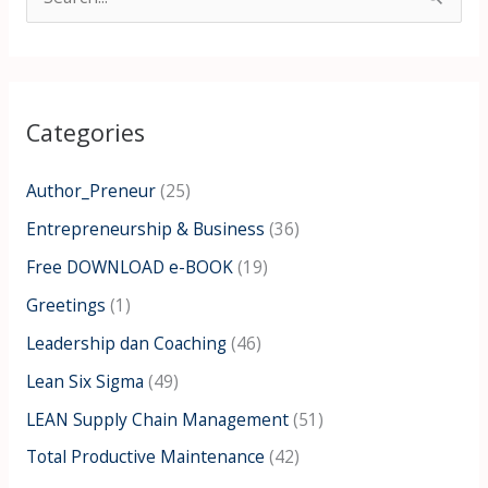
S
e
a
r
Categories
c
h
Author_Preneur
(25)
f
Entrepreneurship & Business
(36)
o
Free DOWNLOAD e-BOOK
(19)
r
:
Greetings
(1)
Leadership dan Coaching
(46)
Lean Six Sigma
(49)
LEAN Supply Chain Management
(51)
Total Productive Maintenance
(42)