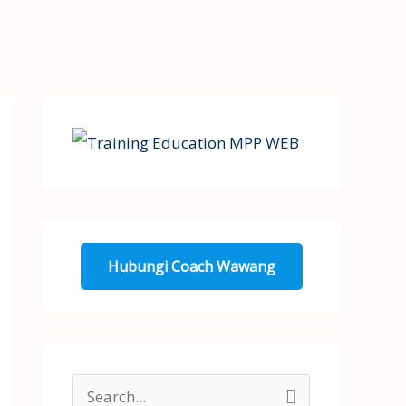
Hubungi Coach Wawang
S