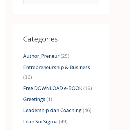
e
a
r
Categories
c
h
Author_Preneur
(25)
f
Entrepreneurship & Business
o
(36)
r
:
Free DOWNLOAD e-BOOK
(19)
Greetings
(1)
Leadership dan Coaching
(46)
Lean Six Sigma
(49)