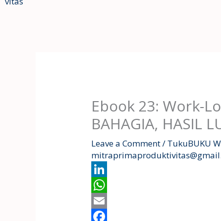
Ebook 23: Work-Lo
BAHAGIA, HASIL L
Leave a Comment
/
TukuBUKU W
mitraprimaproduktivitas@gmai
L
i
W
n
h
E