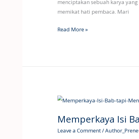
menciptakan sebuah karya yang t
memikat hati pembaca. Mari
Read More »
Memperkaya
Isi
Memperkaya Isi B
Bab
tapi
Leave a Comment
/
Author_Prene
Menawan