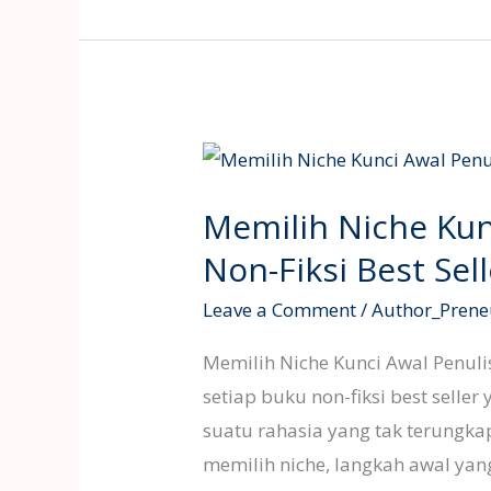
Memilih
Niche
Memilih Niche Kun
Kunci
Awal
Non-Fiksi Best Sell
Penulisan
Leave a Comment
/
Author_Prene
Buku
Non-
Memilih Niche Kunci Awal Penulis
Fiksi
setiap buku non-fiksi best selle
Best
suatu rahasia yang tak terungkap
Seller
memilih niche, langkah awal yan