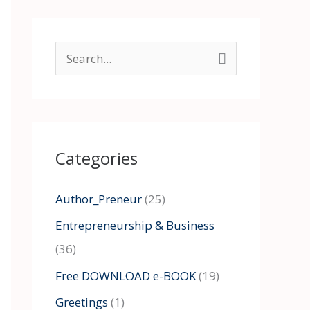
S
e
a
r
Categories
c
h
Author_Preneur
(25)
f
Entrepreneurship & Business
o
(36)
r
:
Free DOWNLOAD e-BOOK
(19)
Greetings
(1)