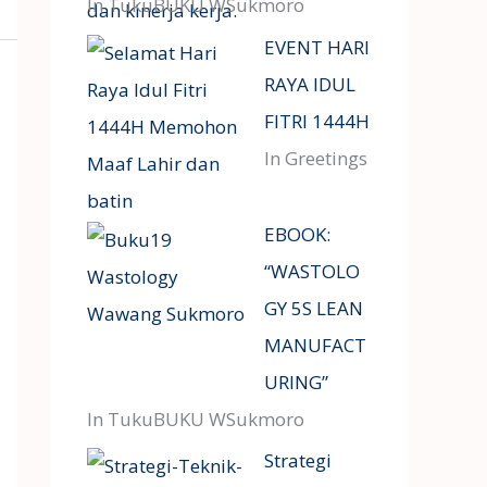
In TukuBUKU WSukmoro
EVENT HARI
RAYA IDUL
FITRI 1444H
In Greetings
EBOOK:
“WASTOLO
GY 5S LEAN
MANUFACT
URING”
In TukuBUKU WSukmoro
Strategi