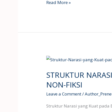
Read More »
STRUKTUR
NARASI
STRUKTUR NARAS
YANG
KUAT
NON-FIKSI
PADA
Leave a Comment
/
Author_Prene
BUKU
NON-
Struktur Narasi yang Kuat pada 