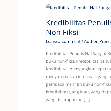
Kredibilitas
Penulis
Kredibilitas Penul
Hal
Krusial
Non Fiksi
pada
Leave a Comment
/
Author_Prene
Buku
Non
Kredibilitas Penulis Hal Sangat 
Fiksi
buku non-fiksi, kredibilitas penu
Kredibilitas menyangkut keperc
menyampaikan informasi yang ak
pembaca memilih buku non-fiksi
kredibilitas yang kuat, yang d
yang disampaikan […]