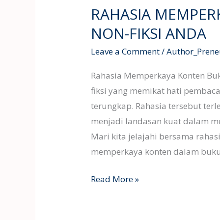
RAHASIA MEMPER
KONTEN
BUKU
NON-FIKSI ANDA
NON-
Leave a Comment
/
Author_Prene
FIKSI
ANDA
Rahasia Memperkaya Konten Buku
fiksi yang memikat hati pembaca
terungkap. Rahasia tersebut ter
menjadi landasan kuat dalam me
Mari kita jelajahi bersama raha
memperkaya konten dalam buku 
Read More »