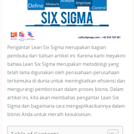
dI
A
o
n
p
o
p
k
Pengantar Lean Six Sigma merupakan bagian
pembuka dari tulisan artikel ini. Karena kami meyakini
bahwa Lean Six Sigma merupakan metodologi yang
telah lama digunakan oleh perusahaan-perusahaan
terkemuka di dunia untuk meningkatkan efisiensi dan
mengurangi pemborosan dalam proses bisnis. Dalam
artikel ini, kita akan membahas pengantar Lean Six
Sigma dan bagaimana cara mengaplikasikannya dalam
bisnis Anda untuk meraih kesuksesan.
Table of Contents