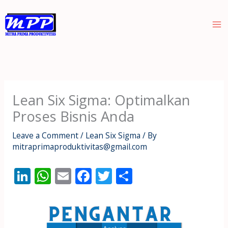
Skip
to
content
Lean Six Sigma: Optimalkan
Proses Bisnis Anda
Leave a Comment
/
Lean Six Sigma
/ By
mitraprimaproduktivitas@gmail.com
Li
W
E
F
T
S
n
h
m
ac
w
h
k
at
ai
e
itt
ar
e
s
l
b
er
e