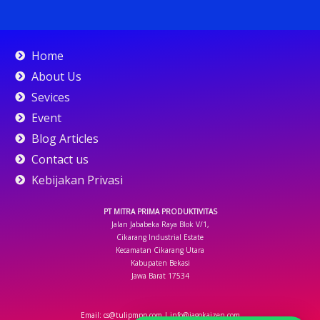
k
t
t
e
t
t
i
t
t
e
o
a
b
u
t
u
i
i
d
k
g
o
b
e
m
f
f
i
r
o
e
r
y
y
n
a
k
Home
-
m
-
i
f
About Us
n
Sevices
Event
Blog Articles
Contact us
Kebijakan Privasi
PT MITRA PRIMA PRODUKTIVITAS
Jalan Jababeka Raya Blok V/1,
Cikarang Industrial Estate
Kecamatan Cikarang Utara
Kabupaten Bekasi
Jawa Barat 17534
Email: cs@tulipmpp.com | info@jagokaizen.com