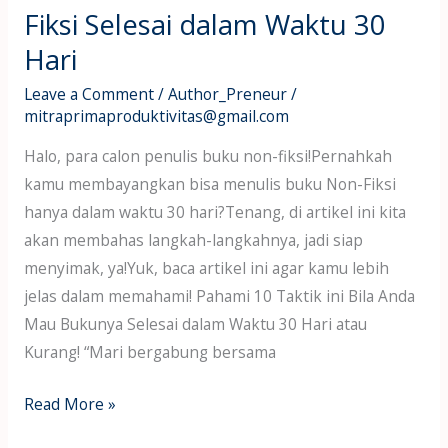
30
Fiksi Selesai dalam Waktu 30
Hari
Hari
Leave a Comment
/
Author_Preneur
/
mitraprimaproduktivitas@gmail.com
Halo, para calon penulis buku non-fiksi!Pernahkah
kamu membayangkan bisa menulis buku Non-Fiksi
hanya dalam waktu 30 hari?Tenang, di artikel ini kita
akan membahas langkah-langkahnya, jadi siap
menyimak, ya!Yuk, baca artikel ini agar kamu lebih
jelas dalam memahami! Pahami 10 Taktik ini Bila Anda
Mau Bukunya Selesai dalam Waktu 30 Hari atau
Kurang! “Mari bergabung bersama
Read More »