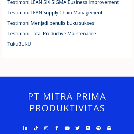
Testimoni LEAN SIX SIGMA Business Improvement
Testimoni LEAN Supply Chain Management
Testimoni Menjadi penulis buku sukses
Testimoni Total Productive Maintenance
TukuBUKU
PT MITRA PRIMA
PRODUKTIVITAS
L
T
I
F
Y
T
M
S
S
i
i
n
a
o
w
e
p
p
n
k
s
c
u
i
d
o
o