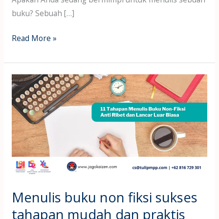
buku? Sebuah […]
Read More »
Menulis
buku
non
fiksi
sukses
tahapan
mudah
dan
praktis
Menulis buku non fiksi sukses
tahapan mudah dan praktis