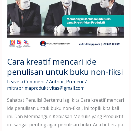
kreatif
mencari
ide
penulisan
untuk
buku
non-
fiksi
Cara kreatif mencari ide
penulisan untuk buku non-fiksi
Leave a Comment
/
Author_Preneur
/
mitraprimaproduktivitas@gmail.com
Sahabat Penulis! Bertemu lagi kita.Cara kreatif mencari
ide penulisan untuk buku non-fiksi, ini topik kita kali
ini. Dan Membangun Kebiasan Menulis yang Produktif
itu sangat penting agar penulisan buku. Ada beberapa