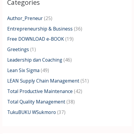
Categories
c
h
Author_Preneur
(25)
f
Entrepreneurship & Business
(36)
o
Free DOWNLOAD e-BOOK
(19)
r
:
Greetings
(1)
Leadership dan Coaching
(46)
Lean Six Sigma
(49)
LEAN Supply Chain Management
(51)
Total Productive Maintenance
(42)
Total Quality Management
(38)
TukuBUKU WSukmoro
(37)