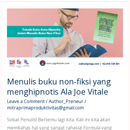
Menulis
buku
non-
fiksi
yang
menghipnotis
Ala
Joe
Vitale
Menulis buku non-fiksi yang
menghipnotis Ala Joe Vitale
Leave a Comment
/
Author_Preneur
/
mitraprimaproduktivitas@gmail.com
Sobat Penulis! Bertemu lagi kita. Kali ini kita akan
membahas hal yang sangat rahasia! Formula yang