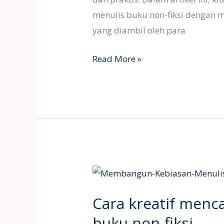
menulis buku non-fiksi dengan m
yang diambil oleh para
Read More »
Cara
kreatif
Cara kreatif menca
mencari
ide
buku non-fiksi