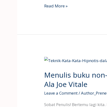
Read More »
Menulis
buku
Menulis buku non-
non-
fiksi
Ala Joe Vitale
yang
Leave a Comment
/
Author_Prene
menghipnotis
Ala
Sobat Penulis! Bertemu lagi kita