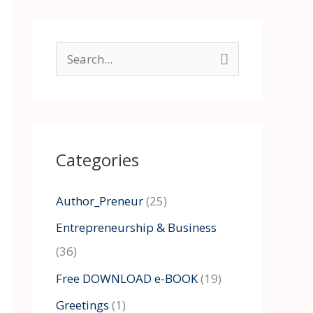
S
e
a
r
Categories
c
h
Author_Preneur
(25)
f
Entrepreneurship & Business
o
(36)
r
:
Free DOWNLOAD e-BOOK
(19)
Greetings
(1)