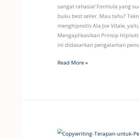
Joe
sangat rahasia! Formula yang s
Vitale
buku best seller. Mau tahu? Tekn
menghipnotis Ala Joe Vitale, ya
Mengaplikasikan Prinsip Hipnot
ini didasarkan pengalaman penul
Read More »
Copywriting