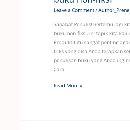
penulisan
Leave a Comment
/
Author_Prene
untuk
buku
Sahabat Penulis! Bertemu lagi ki
non-
buku non-fiksi, ini topik kita k
fiksi
Produktif itu sangat penting ag
triks yang bisa Anda terapkan s
penulisan buku yang Anda ingink
Cara
Read More »