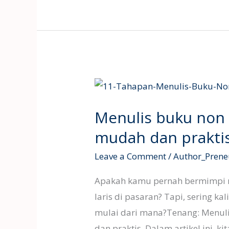
Menulis
buku
Menulis buku non 
non
fiksi
mudah dan prakti
sukses
Leave a Comment
/
Author_Prene
tahapan
mudah
Apakah kamu pernah bermimpi me
dan
laris di pasaran? Tapi, sering k
praktis
mulai dari mana?Tenang: Menuli
dan praktis. Dalam artikel ini,