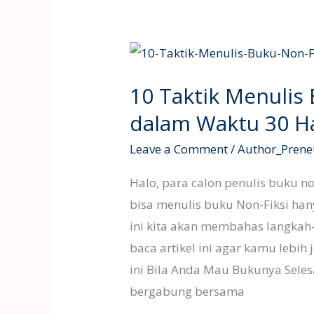
10
Taktik
10 Taktik Menulis 
Menulis
Buku
dalam Waktu 30 H
Non-
Leave a Comment
/
Author_Prene
Fiksi
Selesai
Halo, para calon penulis buku 
dalam
bisa menulis buku Non-Fiksi han
Waktu
ini kita akan membahas langkah-
30
baca artikel ini agar kamu lebi
Hari
ini Bila Anda Mau Bukunya Seles
bergabung bersama