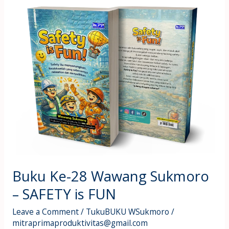
Buku
Ke-
28
Wawang
Sukmoro
–
SAFETY
is
FUN
Buku Ke-28 Wawang Sukmoro
– SAFETY is FUN
Leave a Comment
/
TukuBUKU WSukmoro
/
mitraprimaproduktivitas@gmail.com