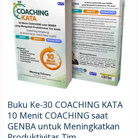
Ke-
30
COACHING
KATA
10
Menit
COACHING
saat
GENBA
untuk
Meningkatkan
Produktivitas
Buku Ke-30 COACHING KATA
Tim
10 Menit COACHING saat
GENBA untuk Meningkatkan
Produktivitas Tim