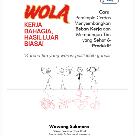
23:
Work-
Load
Analysis
WOLA.
KERJA
BAHAGIA,
HASIL
LUAR
BIASA!