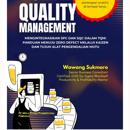
Sukmoro
–
Total
Quality
Management
Integrated
with
SPC
&
SQC