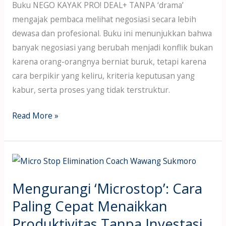
Buku NEGO KAYAK PRO! DEAL+ TANPA ‘drama’
mengajak pembaca melihat negosiasi secara lebih
dewasa dan profesional. Buku ini menunjukkan bahwa
banyak negosiasi yang berubah menjadi konflik bukan
karena orang-orangnya berniat buruk, tetapi karena
cara berpikir yang keliru, kriteria keputusan yang
kabur, serta proses yang tidak terstruktur.
Read More »
Mengurangi
‘Microstop’:
Mengurangi ‘Microstop’: Cara
Cara
Paling
Paling Cepat Menaikkan
Cepat
Produktivitas Tanpa Investasi