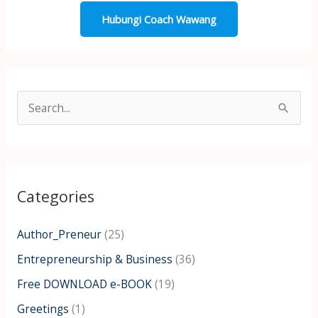
Hubungi Coach Wawang
S
e
a
r
Categories
c
h
Author_Preneur
(25)
f
Entrepreneurship & Business
(36)
o
Free DOWNLOAD e-BOOK
(19)
r
:
Greetings
(1)