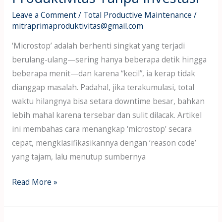
Menaikkan
Leave a Comment
/
Total Productive Maintenance
/
Produktivitas
mitraprimaproduktivitas@gmail.com
Tanpa
Investasi
‘Microstop’ adalah berhenti singkat yang terjadi
berulang-ulang—sering hanya beberapa detik hingga
beberapa menit—dan karena “kecil”, ia kerap tidak
dianggap masalah. Padahal, jika terakumulasi, total
waktu hilangnya bisa setara downtime besar, bahkan
lebih mahal karena tersebar dan sulit dilacak. Artikel
ini membahas cara menangkap ‘microstop’ secara
cepat, mengklasifikasikannya dengan ‘reason code’
yang tajam, lalu menutup sumbernya
Read More »