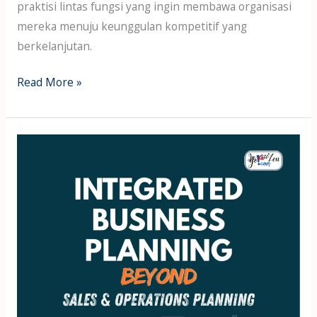
praktisi lintas fungsi yang ingin membawa organisasi
mereka menuju keunggulan kompetitif yang
berkelanjutan.
Read More »
Buku
Ke-
25
Wawang
Sukmoro
–
Integrated
Business
Planning: