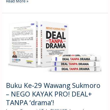
Read More »
Buku
Ke-
29
Wawang
Sukmoro
–
NEGO
KAYAK
PRO!
Buku Ke-29 Wawang Sukmoro
DEAL+
TANPA
– NEGO KAYAK PRO! DEAL+
‘drama’!
TANPA ‘drama’!