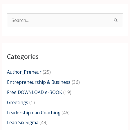
S
e
a
r
Categories
c
h
Author_Preneur
(25)
f
Entrepreneurship & Business
(36)
o
Free DOWNLOAD e-BOOK
(19)
r
:
Greetings
(1)
Leadership dan Coaching
(46)
Lean Six Sigma
(49)