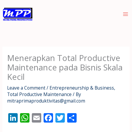
Skip
to
content
Menerapkan Total Productive
Maintenance pada Bisnis Skala
Kecil
Leave a Comment
/
Entrepreneurship & Business
,
Total Productive Maintenance
/ By
mitraprimaproduktivitas@gmail.com
Li
W
E
F
T
S
n
h
m
ac
w
h