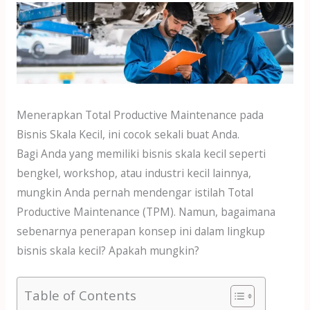
k
at
ai
e
itt
ar
e
s
l
b
er
e
dI
A
o
n
p
o
p
k
Menerapkan Total Productive Maintenance pada
Bisnis Skala Kecil, ini cocok sekali buat Anda.
Bagi Anda yang memiliki bisnis skala kecil seperti
bengkel, workshop, atau industri kecil lainnya,
mungkin Anda pernah mendengar istilah Total
Productive Maintenance (TPM). Namun, bagaimana
sebenarnya penerapan konsep ini dalam lingkup
bisnis skala kecil? Apakah mungkin?
Table of Contents