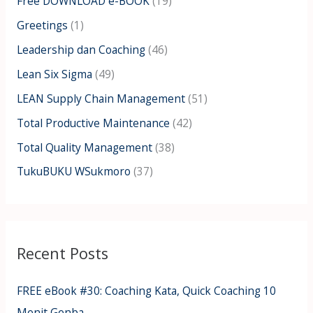
Free DOWNLOAD e-BOOK
(19)
r
:
Greetings
(1)
Leadership dan Coaching
(46)
Lean Six Sigma
(49)
LEAN Supply Chain Management
(51)
Total Productive Maintenance
(42)
Total Quality Management
(38)
TukuBUKU WSukmoro
(37)
Recent Posts
FREE eBook #30: Coaching Kata, Quick Coaching 10
Menit Genba