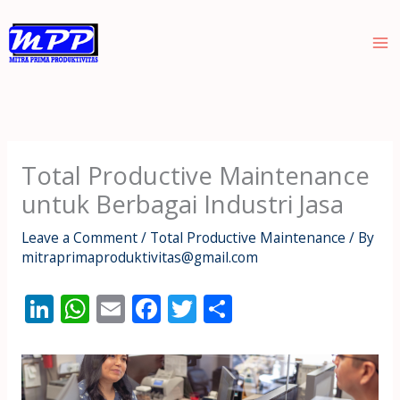
Skip
to
content
Total Productive Maintenance
untuk Berbagai Industri Jasa
Leave a Comment
/
Total Productive Maintenance
/ By
mitraprimaproduktivitas@gmail.com
Li
W
E
F
T
S
n
h
m
ac
w
h
k
at
ai
e
itt
ar
e
s
l
b
er
e