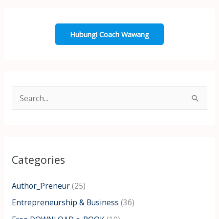
Hubungi Coach Wawang
S
e
a
r
Categories
c
h
Author_Preneur
(25)
f
Entrepreneurship & Business
(36)
o