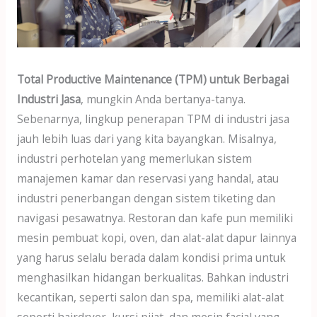
dI
A
o
n
p
o
p
k
Total Productive Maintenance (TPM) untuk Berbagai
Industri Jasa
, mungkin Anda bertanya-tanya.
Sebenarnya, lingkup penerapan TPM di industri jasa
jauh lebih luas dari yang kita bayangkan. Misalnya,
industri perhotelan yang memerlukan sistem
manajemen kamar dan reservasi yang handal, atau
industri penerbangan dengan sistem tiketing dan
navigasi pesawatnya. Restoran dan kafe pun memiliki
mesin pembuat kopi, oven, dan alat-alat dapur lainnya
yang harus selalu berada dalam kondisi prima untuk
menghasilkan hidangan berkualitas. Bahkan industri
kecantikan, seperti salon dan spa, memiliki alat-alat
seperti hairdryer, kursi pijat, dan mesin facial yang