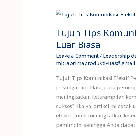
Tujuh
Tips
Tujuh Tips Komuni
Komunikasi
Efektif
Luar Biasa
Pemimpin
Leave a Comment
/
Leadership d
Luar
mitraprimaproduktivitas@gmai
Biasa
Tujuh Tips Komunikasi Efektif P
postingan ini. Halo, para pemim
meningkatkan keterampilan kom
sukses? Jika ya, artikel ini coco
efektif untuk meningkatkan ket
pemimpin, sehingga Anda dapa