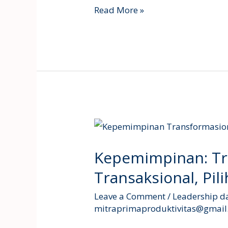
Read More »
Kepemimpinan:
Transformasional
Kepemimpinan: Tr
vs
Transaksional,
Transaksional, Pil
Pilih
Leave a Comment
/
Leadership d
Mana?
mitraprimaproduktivitas@gmai