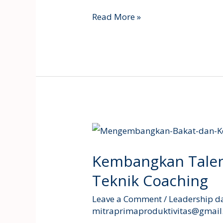
Read More »
Kembangkan
Talenta
Kembangkan Talen
Karyawan
Lewat
Teknik Coaching
Teknik
Leave a Comment
/
Leadership d
Coaching
mitraprimaproduktivitas@gmai