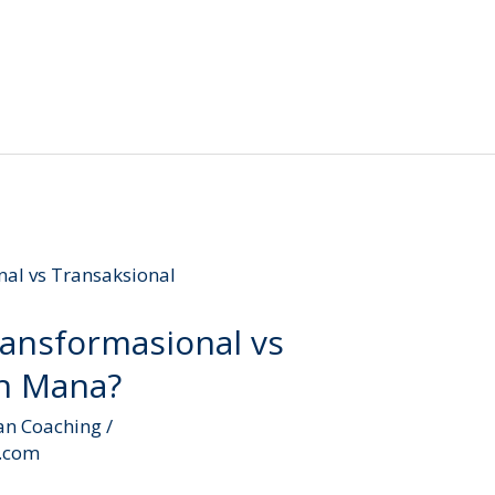
ansformasional vs
ih Mana?
an Coaching
/
l.com