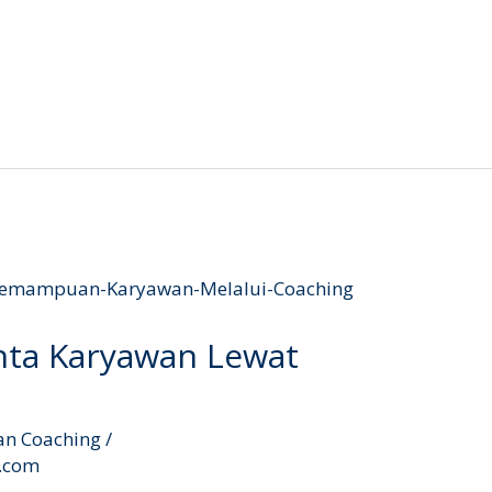
ta Karyawan Lewat
an Coaching
/
l.com