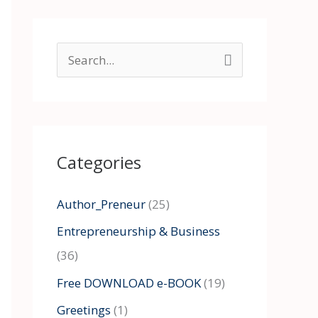
S
e
a
r
Categories
c
h
Author_Preneur
(25)
f
Entrepreneurship & Business
o
(36)
r
:
Free DOWNLOAD e-BOOK
(19)
Greetings
(1)