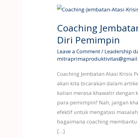
Coaching
Jembatan
Coaching Jembatan
Atasi
Krisis
Diri Pemimpin
Percaya
Leave a Comment
/
Leadership d
Diri
mitraprimaproduktivitas@gmai
Pemimpin
Coaching Jembatan Atasi Krisis P
akan kita bicarakan dalam artik
kalian merasa khawatir dengan k
para pemimpin? Nah, jangan khaw
efektif untuk mengatasi masalah 
bagaimana coaching membantu 
[…]