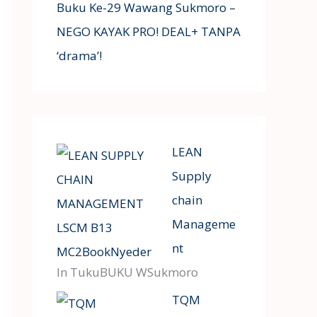
Buku Ke-29 Wawang Sukmoro –
NEGO KAYAK PRO! DEAL+ TANPA
‘drama’!
LEAN
Supply
chain
Manageme
nt
In TukuBUKU WSukmoro
TQM