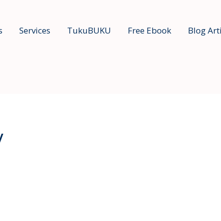
s
Services
TukuBUKU
Free Ebook
Blog Art
y