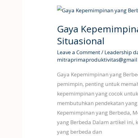
Gaya
Kepemimpinan
Gaya Kepemimpin
dan
Kepemimpinan
Situasional
Situasional
Leave a Comment
/
Leadership d
mitraprimaproduktivitas@gmai
Gaya Kepemimpinan yang Berbed
pemimpin, penting untuk memah
kepemimpinan yang cocok untuk 
membutuhkan pendekatan yang 
Kepemimpinan yang Berbeda, Me
yang Berbeda Dalam artikel ini
yang berbeda dan