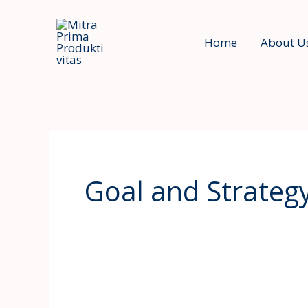
Skip
to
Home
About U
content
Goal and Strateg