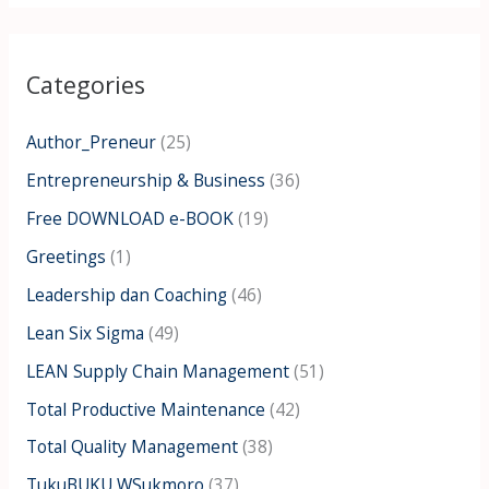
a
r
Categories
c
h
Author_Preneur
(25)
f
Entrepreneurship & Business
(36)
o
Free DOWNLOAD e-BOOK
(19)
r
:
Greetings
(1)
Leadership dan Coaching
(46)
Lean Six Sigma
(49)
LEAN Supply Chain Management
(51)
Total Productive Maintenance
(42)
Total Quality Management
(38)
TukuBUKU WSukmoro
(37)