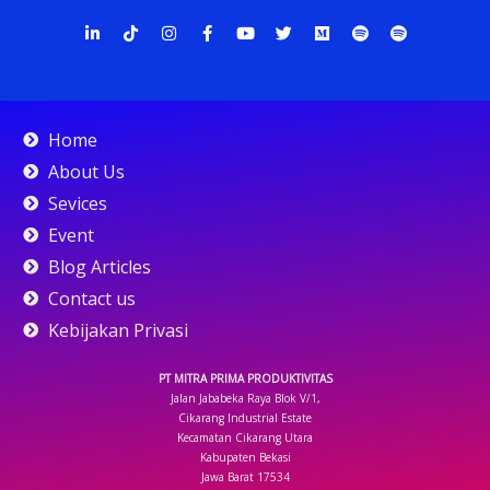
L
T
I
F
Y
T
M
S
S
i
i
n
a
o
w
e
p
p
n
k
s
c
u
i
d
o
o
k
t
t
e
t
t
i
t
t
e
o
a
b
u
t
u
i
i
d
k
g
o
b
e
m
f
f
i
r
o
e
r
y
y
n
a
k
Home
-
m
-
i
f
About Us
n
Sevices
Event
Blog Articles
Contact us
Kebijakan Privasi
PT MITRA PRIMA PRODUKTIVITAS
Jalan Jababeka Raya Blok V/1,
Cikarang Industrial Estate
Kecamatan Cikarang Utara
Kabupaten Bekasi
Jawa Barat 17534