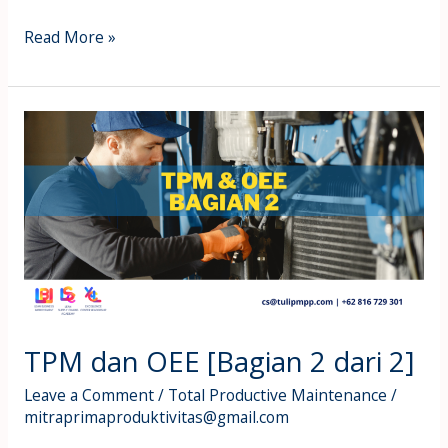
Read More »
TPM
dan
OEE
[Bagian
2
dari
2]
TPM dan OEE [Bagian 2 dari 2]
Leave a Comment
/
Total Productive Maintenance
/
mitraprimaproduktivitas@gmail.com