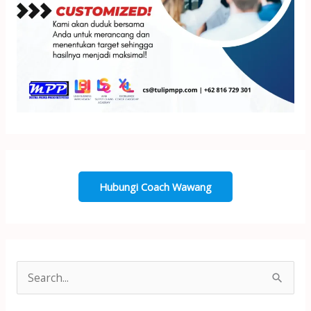
Hubungi Coach Wawang
S
e